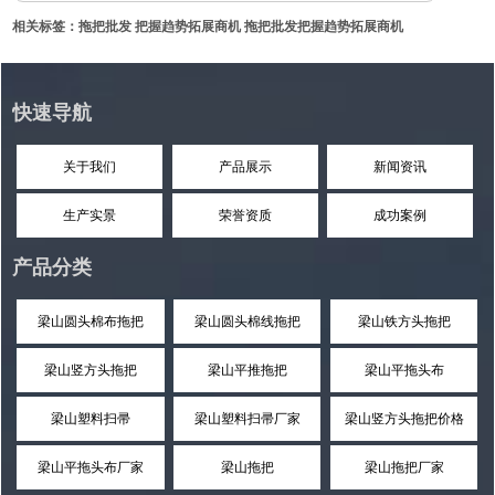
相关标签：
拖把批发
把握趋势拓展商机
拖把批发把握趋势拓展商机
快速导航
关于我们
产品展示
新闻资讯
生产实景
荣誉资质
成功案例
产品分类
梁山圆头棉布拖把
梁山圆头棉线拖把
梁山铁方头拖把
梁山竖方头拖把
梁山平推拖把
梁山平拖头布
梁山塑料扫帚
梁山塑料扫帚厂家
梁山竖方头拖把价格
梁山平拖头布厂家
梁山拖把
梁山拖把厂家