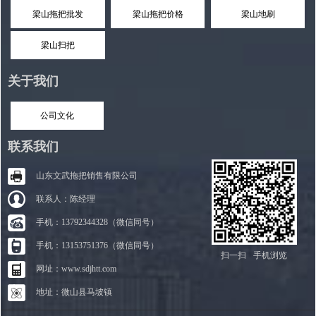
梁山拖把批发
梁山拖把价格
梁山地刷
梁山扫把
关于我们
公司文化
联系我们
山东文武拖把销售有限公司
联系人：陈经理
手机：13792344328（微信同号）
手机：13153751376（微信同号）
扫一扫
手机浏览
网址：www.sdjhtt.com
地址：微山县马坡镇