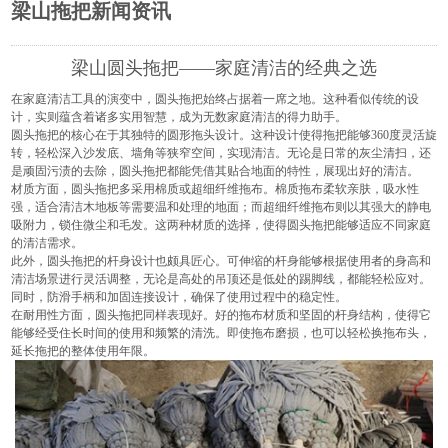
梁山拖把新闻资讯
梁山圆头拖把——家庭清洁的经典之选
在家庭清洁工具的演变中，
圆头拖把
始终占据着一席之地。这种看似传统的设
计，实则蕴含着诸多实用智慧，成为无数家庭清洁的得力助手。
圆头拖把的核心在于其独特的圆形拖头设计。这种设计使得拖把能够360度灵活旋
转，轻松深入沙发底、墙角等狭窄空间，实现清洁。无论是日常的灰尘清扫，还
是顽固污渍的去除，圆头拖把都能凭借其贴合地面的特性，展现出好的清洁。
材质方面，圆头拖把多采用棉质或超细纤维拖布。棉质拖布柔软亲肤，吸水性
强，适合清洁木地板等需要温和处理的地面；而超细纤维拖布则以其强大的静电
吸附力，锁住微尘和毛发。这两种材质的选择，使得圆头拖把能够适应不同家庭
的清洁需求。
此外，圆头拖把的杆身设计也颇具匠心。可伸缩的杆身能够根据使用者的身高和
清洁场景进行灵活调整，无论是高处的吊顶还是低处的踢脚线，都能轻松应对。
同时，防滑手柄和加固连接设计，确保了使用过程中的稳定性。
在耐用性方面，圆头拖把同样表现好。好的拖布材质和坚固的杆身结构，使得它
能够经受住长时间的使用和频繁的清洗。即使拖布磨损，也可以轻松换拖布头，
延长拖把的整体使用年限。