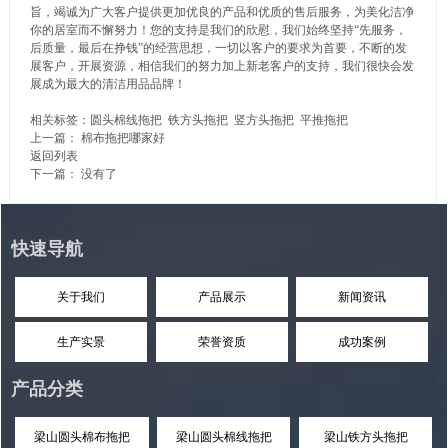
旨，竭诚为广大客户提供更加优良的产品和优质的售后服务，为美化洁净
你的居室而不懈努力！您的支持是我们的欣慰，我们始终坚持“先服务，
后质量，最后在挣钱”的经营思想，一切以客户的要求为首要，不断的发
展客户，开展资源，相信我们的努力加上新老客户的支持，我们很快会发
展成为最大的清洁用品品牌！
相关标签：
圆头棉线拖把
铁方头拖把
竖方头拖把
平推拖把
上一篇：
棉布拖把哪家好
返回列表
下一篇： 没有了
快速导航
关于我们
产品展示
新闻资讯
生产实景
荣誉资质
成功案例
产品分类
梁山圆头棉布拖把
梁山圆头棉线拖把
梁山铁方头拖把