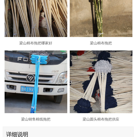
梁山棉布拖把哪家好
梁山棉布拖把
梁山销售棉线拖把
梁山圆头棉布拖把供应
详细说明