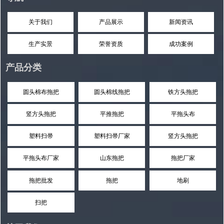
关于我们
产品展示
新闻资讯
生产实景
荣誉资质
成功案例
产品分类
圆头棉布拖把
圆头棉线拖把
铁方头拖把
竖方头拖把
平推拖把
平拖头布
塑料扫帚
塑料扫帚厂家
竖方头拖把
平拖头布厂家
山东拖把
拖把厂家
拖把批发
拖把
地刷
扫把