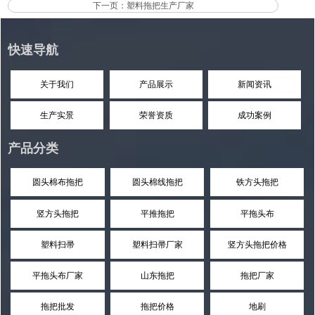
下一页：塑料拖把生产厂家
快速导航
关于我们
产品展示
新闻资讯
生产实景
荣誉资质
成功案例
产品分类
圆头棉布拖把
圆头棉线拖把
铁方头拖把
竖方头拖把
平推拖把
平拖头布
塑料扫帚
塑料扫帚厂家
竖方头拖把价格
平拖头布厂家
山东拖把
拖把厂家
拖把批发
拖把价格
地刷