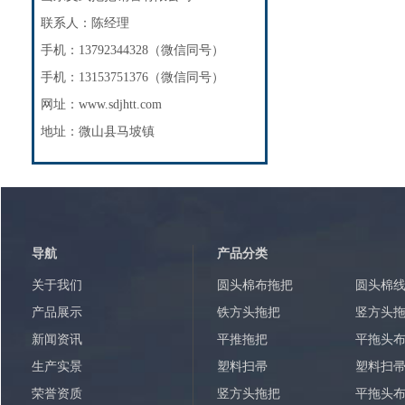
联系人：陈经理
手机：13792344328（微信同号）
手机：13153751376（微信同号）
网址：www.sdjhtt.com
地址：微山县马坡镇
导航
产品分类
关于我们
圆头棉布拖把
圆头棉
产品展示
铁方头拖把
竖方头
新闻资讯
平推拖把
平拖头
生产实景
塑料扫帚
塑料扫
荣誉资质
竖方头拖把
平拖头