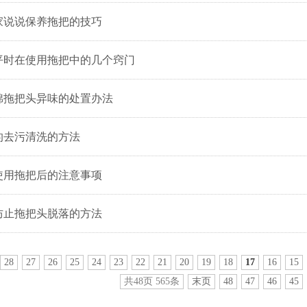
家说说保养拖把的技巧
平时在使用拖把中的几个窍门
棉拖把头异味的处置办法
的去污清洗的方法
使用拖把后的注意事项
防止拖把头脱落的方法
28
27
26
25
24
23
22
21
20
19
18
17
16
15
共48页 565条
末页
48
47
46
45