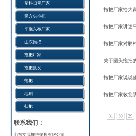
塑料扫帚厂家
拖把厂家给大
竖方头拖把
拖把厂家讲述
平拖头布厂家
山东拖把
拖把厂家对胶
拖把厂家
关于圆头拖把
拖把批发
拖把厂家说说
拖把
地刷
拖把厂家教您
扫把
31
30
29
联系我们：
山东文武拖把销售有限公司