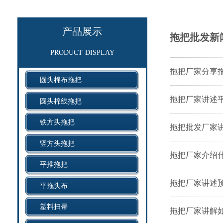
产品展示
拖把批发新
product display
拖把厂家分享
圆头棉布拖把
拖把厂家讲述
圆头棉线拖把
铁方头拖把
拖把批发厂家讲
竖方头拖把
拖把厂家介绍
平推拖把
拖把厂家讲述
平拖头布
塑料扫帚
拖把厂家讲解